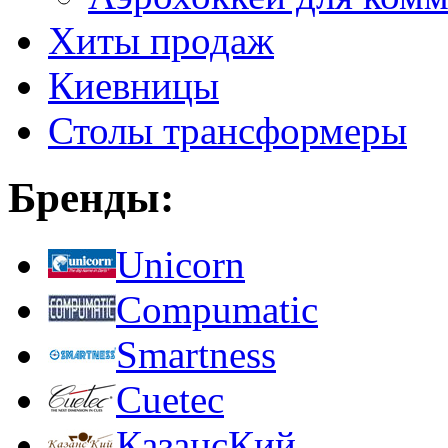
Хиты продаж
Киевницы
Столы трансформеры
Бренды:
Unicorn
Compumatic
Smartness
Cuetec
КазансКий