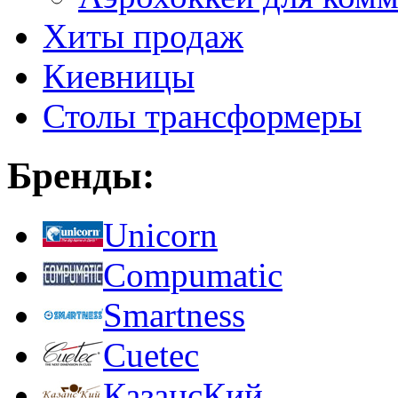
Хиты продаж
Киевницы
Столы трансформеры
Бренды:
Unicorn
Compumatic
Smartness
Cuetec
КазансКий