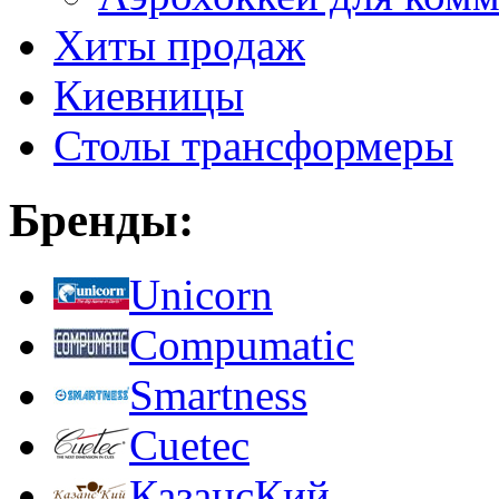
Хиты продаж
Киевницы
Столы трансформеры
Бренды:
Unicorn
Compumatic
Smartness
Cuetec
КазансКий