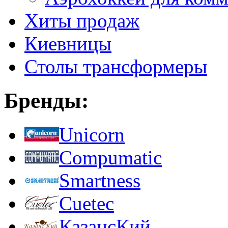
Хиты продаж
Киевницы
Столы трансформеры
Бренды:
Unicorn
Compumatic
Smartness
Cuetec
КазансКий