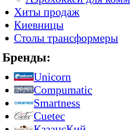
Хиты продаж
Киевницы
Столы трансформеры
Бренды:
Unicorn
Compumatic
Smartness
Cuetec
КазансКий