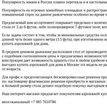
Популярность хоккея в России плавно перетекла и в настольн
Популярность на игровых хоккейных площадках и распростране
повышенный спрос на данное развлечение особенно во время 
Предлагаемый вам ассортимент покрывает предельно е количест
стола от 3 до 6 футов, либо полноразмерное 7-футовое поле, 
Если задача состоит в том, чтобы за минимальные средства по
длиной чуть более одного метра (3.5 фута), при изготовлени
купить аэрохоккей для дома.
В среднем ценовом диапазоне расположен стол от производите
с подобным соотношением цены и предлагаемых возможностей з
конструкция дает возможность хранить стол в любом удобном м
выгодно купить аэрохоккей для дома в Москве эта модель не р
от возраста.
Для профи и предпочитающих бескомпромиссные решения предлаг
по- настоящему флагманские решения приобрести в магазинах з
и большой размер стола делают подобную покупку выгодным вл
Наш интернет-магазин предлагает покупателям аэрохоккей куп
многоканальный +7 985 7610786