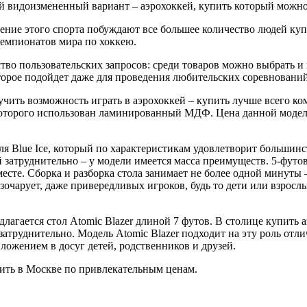
ый видоизмененный вариант – аэрохоккей, купить который можно
ние этого спорта побуждают все большее количество людей куп
чемпионатов мира по хоккею.
во пользовательских запросов: среди товаров можно выбрать и 
которое подойдет даже для проведения любительских соревнований
лучить возможность играть в аэрохоккей – купить лучше всего к
и которого использован ламинированный МДФ. Цена данной моде
ля Blue Ice, который по характеристикам удовлетворит большинс
атруднительно – у модели имеется масса преимуществ. 5-футовы
есте. Сборка и разборка стола занимает не более одной минуты
азочарует, даже привередливых игроков, будь то дети или взросл
ается стол Atomic Blazer длиной 7 футов. В столице купить аэ
атруднительно. Модель Atomic Blazer подходит на эту роль отл
ожением в досуг детей, родственников и друзей.
ить в Москве по привлекательным ценам.