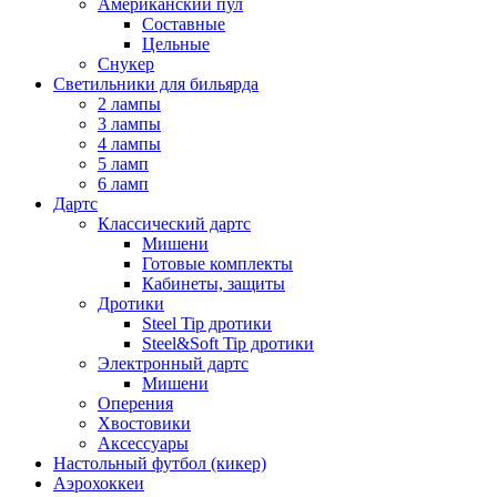
Американский пул
Составные
Цельные
Снукер
Светильники для бильярда
2 лампы
3 лампы
4 лампы
5 ламп
6 ламп
Дартс
Классический дартс
Мишени
Готовые комплекты
Кабинеты, защиты
Дротики
Steel Tip дротики
Steel&Soft Tip дротики
Электронный дартс
Мишени
Оперения
Хвостовики
Аксессуары
Настольный футбол (кикер)
Аэрохоккеи