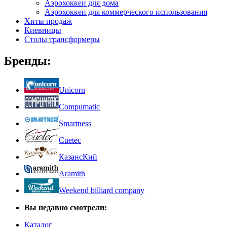
Аэрохоккеи для дома
Аэрохоккеи для коммерческого использования
Хиты продаж
Киевницы
Столы трансформеры
Бренды:
Unicorn
Compumatic
Smartness
Cuetec
КазансКий
Aramith
Weekend billiard company
Вы недавно смотрели:
Каталог