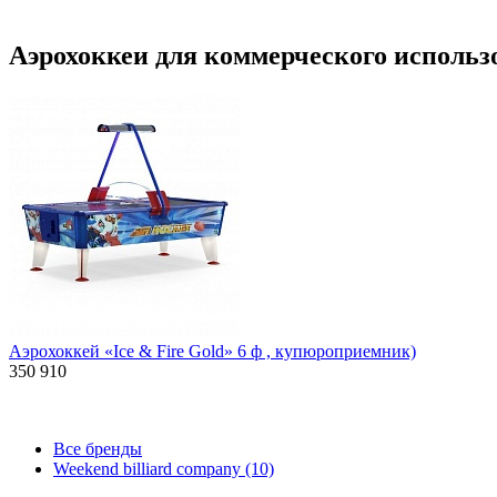
Аэрохоккеи для коммерческого использ
Аэрохоккей «Ice & Fire Gold» 6 ф , купюроприемник)
350 910
Все бренды
Weekend billiard company (10)