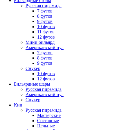
Бильярдные столы
Русская пирамида
7 футов
8 футов
9 футов
10 футов
11 футов
12 футов
Мини бильярд
Американский пул
7 футов
8 футов
9 футов
Снукер
10 футов
12 футов
Бильярдные шары
Русская пирамида
Американский пул
Снукер
Кии
Русская пирамида
Мастерские
Составные
Цельные