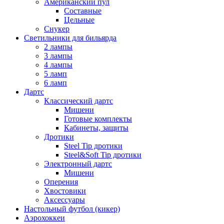
Американский пул
Составные
Цельные
Снукер
Светильники для бильярда
2 лампы
3 лампы
4 лампы
5 ламп
6 ламп
Дартс
Классический дартс
Мишени
Готовые комплекты
Кабинеты, защиты
Дротики
Steel Tip дротики
Steel&Soft Tip дротики
Электронный дартс
Мишени
Оперения
Хвостовики
Аксессуары
Настольный футбол (кикер)
Аэрохоккеи