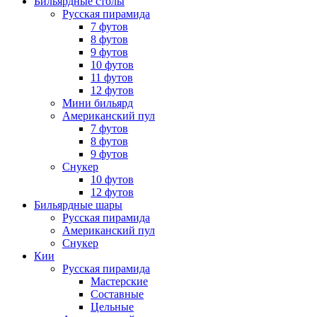
Бильярдные столы
Русская пирамида
7 футов
8 футов
9 футов
10 футов
11 футов
12 футов
Мини бильярд
Американский пул
7 футов
8 футов
9 футов
Снукер
10 футов
12 футов
Бильярдные шары
Русская пирамида
Американский пул
Снукер
Кии
Русская пирамида
Мастерские
Составные
Цельные