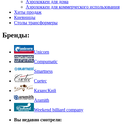
Аэрохоккеи для дома
Аэрохоккеи для коммерческого использования
Хиты продаж
Киевницы
Столы трансформеры
Бренды:
Unicorn
Compumatic
Smartness
Cuetec
КазансКий
Aramith
Weekend billiard company
Вы недавно смотрели: