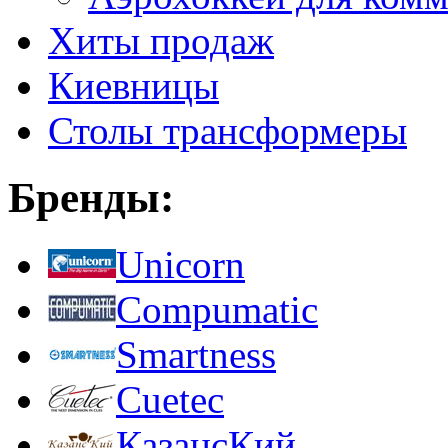
Хиты продаж
Киевницы
Столы трансформеры
Бренды:
Unicorn
Compumatic
Smartness
Cuetec
КазансКий