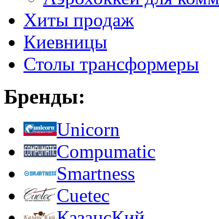
Хиты продаж
Киевницы
Столы трансформеры
Бренды:
Unicorn
Compumatic
Smartness
Cuetec
КазансКий