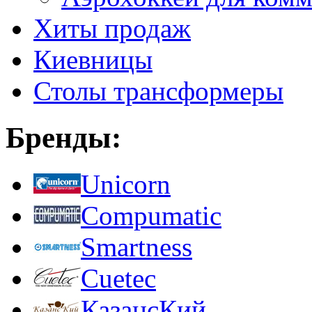
Хиты продаж
Киевницы
Столы трансформеры
Бренды:
Unicorn
Compumatic
Smartness
Cuetec
КазансКий