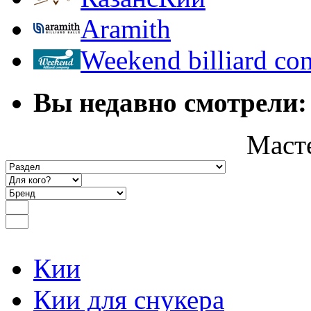
Aramith
Weekend billiard c
Вы недавно смотрели:
Маст
Кии
Кии для снукера