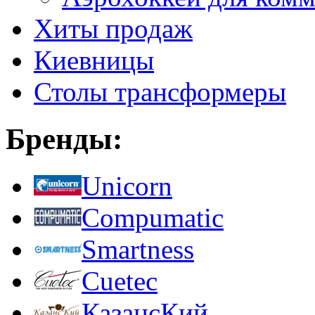
Хиты продаж
Киевницы
Столы трансформеры
Бренды:
Unicorn
Compumatic
Smartness
Cuetec
КазансКий