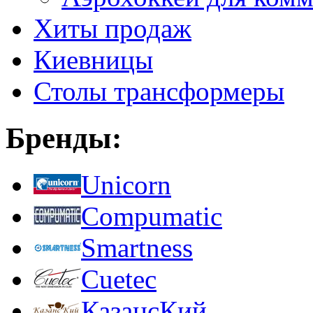
Хиты продаж
Киевницы
Столы трансформеры
Бренды:
Unicorn
Compumatic
Smartness
Cuetec
КазансКий