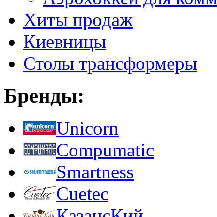
Хиты продаж
Киевницы
Столы трансформеры
Бренды:
Unicorn
Compumatic
Smartness
Cuetec
КазансКий