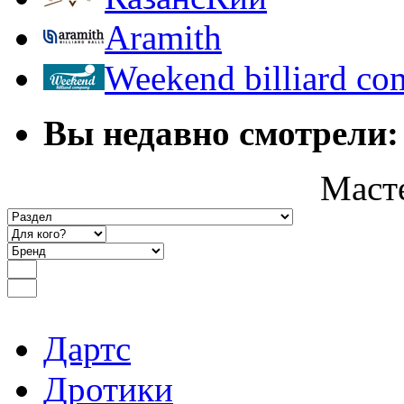
Aramith
Weekend billiard c
Вы недавно смотрели:
Маст
Дартс
Дротики