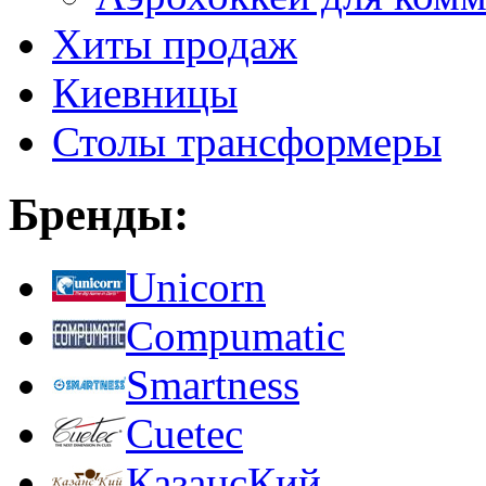
Хиты продаж
Киевницы
Столы трансформеры
Бренды:
Unicorn
Compumatic
Smartness
Cuetec
КазансКий