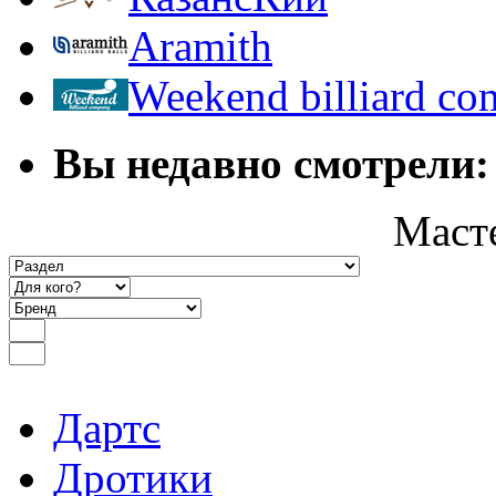
Aramith
Weekend billiard c
Вы недавно смотрели:
Маст
Дартс
Дротики