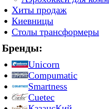
Хиты продаж
Киевницы
Столы трансформеры
Бренды:
Unicorn
Compumatic
Smartness
Cuetec
КазансКий