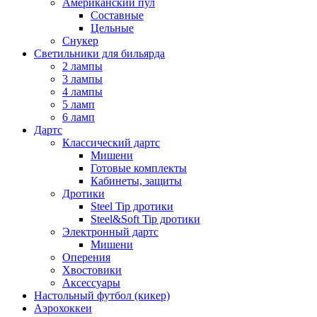
Американский пул
Составные
Цельные
Снукер
Светильники для бильярда
2 лампы
3 лампы
4 лампы
5 ламп
6 ламп
Дартс
Классический дартс
Мишени
Готовые комплекты
Кабинеты, защиты
Дротики
Steel Tip дротики
Steel&Soft Tip дротики
Электронный дартс
Мишени
Оперения
Хвостовики
Аксессуары
Настольный футбол (кикер)
Аэрохоккеи