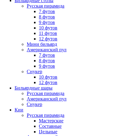
Бильярдные столы
Русская пирамида
7 футов
8 футов
9 футов
10 футов
11 футов
12 футов
Мини бильярд
Американский пул
7 футов
8 футов
9 футов
Снукер
10 футов
12 футов
Бильярдные шары
Русская пирамида
Американский пул
Снукер
Кии
Русская пирамида
Мастерские
Составные
Цельные