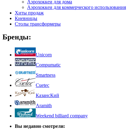
Аэрохоккеи для дома
Аэрохоккеи для коммерческого использования
Хиты продаж
Киевницы
Столы трансформеры
Бренды:
Unicorn
Compumatic
Smartness
Cuetec
КазансКий
Aramith
Weekend billiard company
Вы недавно смотрели: